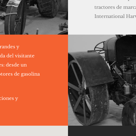
tractores de marc
International Harv
grandes y
da del visitante
es: desde un
tores de gasolina
ciones y