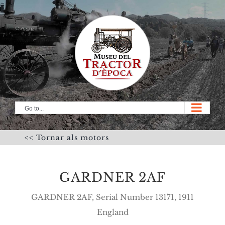
Skip
to
content
Go to...
<< Tornar als motors
GARDNER 2AF
GARDNER 2AF, Serial Number 13171, 1911
England