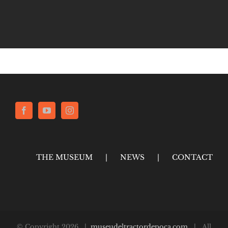
THE MUSEUM
NEWS
CONTACT
© Copyright
2026 |
museudeltractordepoca.com
| All