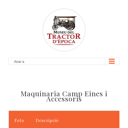
Skip
to
content
Anar a
Maquinaria Camp Eines i
Accessoris
Foto
Descripció